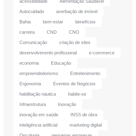
acessibilidade
Alimentação Saudável
Autocuidado
averbação de imóvel
Bahia
bem-estar
benefícios
carreira
CND
CNO
Comunicação
criação de sites
desenvolvimento profissional
e-commerce
economia
Educação
empreendedorismo
Entretenimento
Ergonomia
Eventos de Negócios
habilitação náutica
habite-se
Infraestrutura
Inovação
inovação em saúde
INSS de obra
inteligência artificial
marketing digital
Oncologia
pequenas empresas