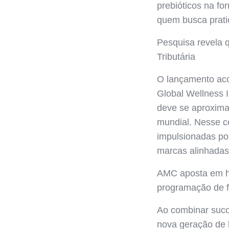
prebióticos na fo
quem busca prati
Pesquisa revela
Tributária
O lançamento ac
Global Wellness I
deve se aproximar
mundial. Nesse c
impulsionadas po
marcas alinhadas 
AMC aposta em hi
programação de f
Ao combinar suco 
nova geração de 