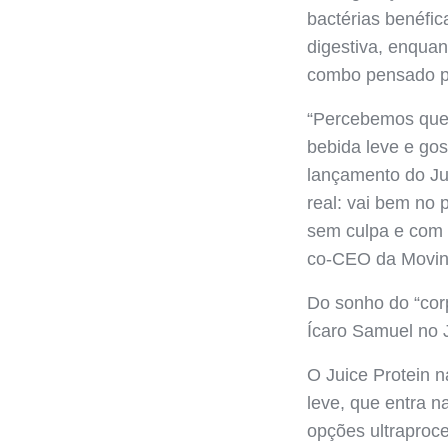
bactérias benéfic
digestiva, enquan
combo pensado pa
“Percebemos que 
bebida leve e go
lançamento do Ju
real: vai bem no 
sem culpa e com 
co-CEO da Movi
Do sonho do “corpo
Ícaro Samuel no 
O Juice Protein n
leve, que entra n
opções ultraproc