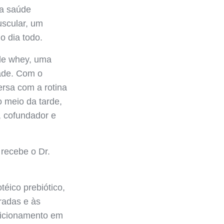
 a saúde
uscular, um
o dia todo.
 de whey, uma
dade. Com o
rsa com a rotina
o meio da tarde,
, cofundador e
 recebe o Dr.
éico prebiótico,
radas e às
sicionamento em