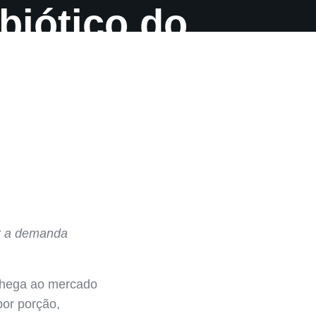
biótico do
er a demanda
 chega ao mercado
por porção,