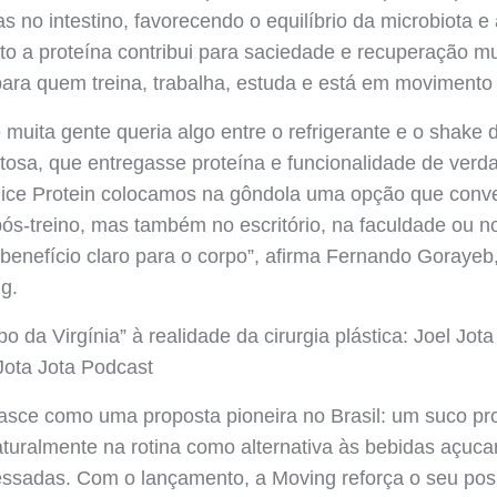
as no intestino, favorecendo o equilíbrio da microbiota e
to a proteína contribui para saciedade e recuperação m
ra quem treina, trabalha, estuda e está em movimento 
muita gente queria algo entre o refrigerante e o shake
stosa, que entregasse proteína e funcionalidade de ver
ice Protein colocamos na gôndola uma opção que conve
pós-treino, mas também no escritório, na faculdade ou n
benefício claro para o corpo”, afirma Fernando Gorayeb
ng.
 da Virgínia” à realidade da cirurgia plástica: Joel Jota
Jota Jota Podcast
asce como uma proposta pioneira no Brasil: um suco prot
aturalmente na rotina como alternativa às bebidas açuca
essadas. Com o lançamento, a Moving reforça o seu po